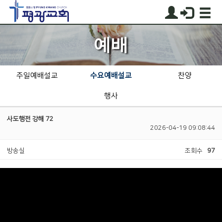
예배
주일예배설교
수요예배설교
찬양
행사
사도행전 강해 72
2026-04-19 09:08:44
방송실
조회수
97