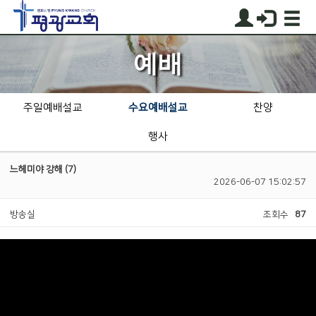
예배
주일예배설교
수요예배설교
찬양
행사
느헤미야 강해 (7)
2026-06-07 15:02:57
방송실
조회수
87