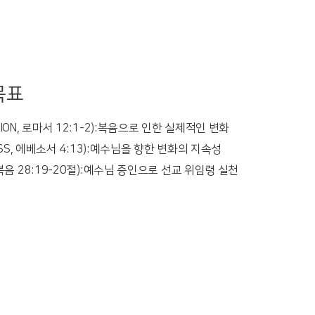
목표
TION, 로마서 12:1-2):복음으로 인한 실제적인 변화
NESS, 에베소서 4:13):예수님을 향한 변화의 지속성
태복음 28:19-20절):예수님 증인으로 선교 위임령 실천