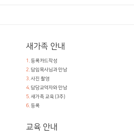
새가족 안내
1.
등록카드작성
2.
담임목사님과 만남
3.
사진 촬영
4.
담당교역자와 만남
5.
새가족 교육 (3주)
6.
등록
교육 안내