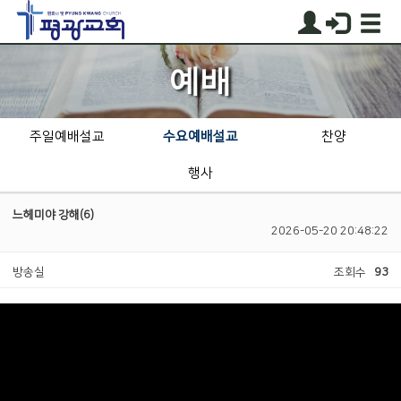
예배
주일예배설교
수요예배설교
찬양
행사
느헤미야 강해(6)
2026-05-20 20:48:22
방송실
조회수
93