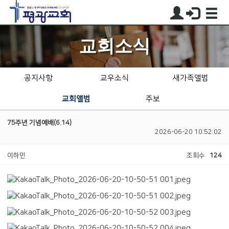
교회소식
공지사항
교우소식
새가족앨범
교회앨범
주보
75주년 기념예배(6.14)
2026-06-20 10:52:02
이하민
조회수
124