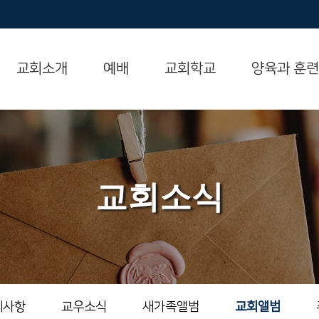
교회소개
예배
교회학교
양육과 훈련
교회소식
지사항
교우소식
새가족앨범
교회앨범