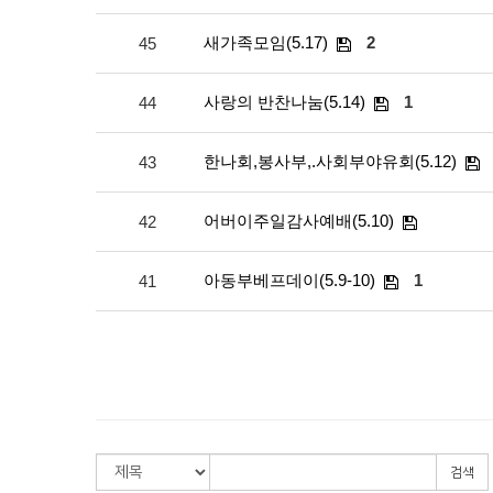
새가족모임(5.17)
2
45
사랑의 반찬나눔(5.14)
1
44
한나회,봉사부,.사회부야유회(5.12)
43
어버이주일감사예배(5.10)
42
아동부베프데이(5.9-10)
1
41
검색