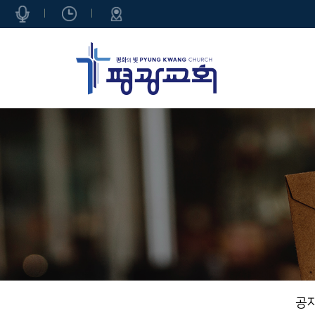
|
|
공