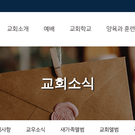
교회소개
예배
교회학교
양육과 훈련
교회소식
지사항
교우소식
새가족앨범
교회앨범