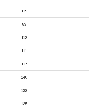
119
83
112
111
117
140
138
135