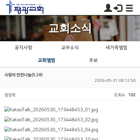
교회소식
공지사항
교우소식
새가족앨범
교회앨범
주보
사랑의 반찬나눔(5.28)
2026-05-31 08:12:50
엄정희
조회수
102