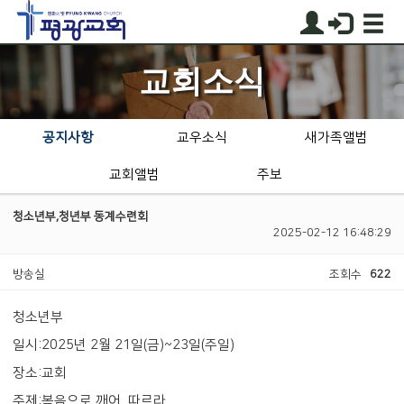
교회소식
공지사항
교우소식
새가족앨범
교회앨범
주보
청소년부,청년부 동계수련회
2025-02-12 16:48:29
방송실
조회수
622
청소년부
일시:2025년 2월 21일(금)~23일(주일)
장소:교회
주제:복음으로 깨어, 따르라